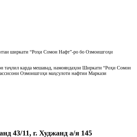
обитаи ширкати “Роҳи Сомон Нафт”-ро бо Озмоишгоҳи
тон таҷлил карда мешавад, намояндаҳои Ширкати “Роҳи Сомон
ахассисони Озмоишгоҳи маҳсулоти нафтии Маркази
д 43/11, г. Худжанд а/я 145