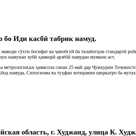
 бо Иди касбӣ табрик намуд.
маводи сӯхти босифат ва ҷавобгуй ба талаботҳои стандартӣ р
чун намунаи хубӣ ҳамкорӣ арзёбӣ намудан мумкин аст.
ва метрология,ки ҳамасола санаи 25 май дар Ҷумҳурии Тоҷикис
кбод намуда, Сипоснома ва туҳфаи хотиравии ширкатро ба мут
кая область, г. Худжанд, улица К. Худжан