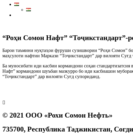
Маркази тамос:
7711
“Роҳи Сомон Нафт” “Тоҷикстандарт”-ро
Барои таъмини нуқтаҳои фуруши сузишвории “Роҳи Сомон” бо 
маҳсулоти нафтии Маркази “Тоҷикстандарт” дар вилояти Суғд 
Ба муносибати иди касбии кормандони соҳаи стандартизатсия 
Нафт” кормандони шуъбаи мазкурро бо иди касбиашон мубора
“Тоҷикстандарт” дар вилояти Суғд супориданд.
Prev
Next
© 2021 ООО «Рохи Сомон Нефть»
735700, Республика Таджикистан, Согдийс