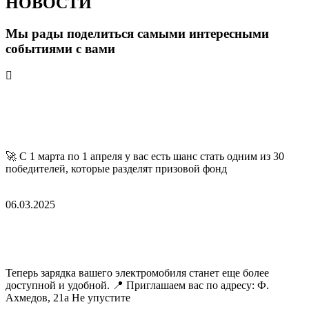
НОВОСТИ
Мы рады поделиться самыми интересными
событиями с вами
ВСЕ НОВОСТИ
✨ Большой розыгрыш 10 500 сомони в честь
Рамадана! ✨
🚀 С 1 марта по 1 апреля у вас есть шанс стать одним из 30
победителей, которые разделят призовой фонд
ПОДРОБНЕЕ »
06.03.2025
Открытии новых зарядных станций для
электромобилей!
Теперь зарядка вашего электромобиля станет еще более
доступной и удобной. 📍 Приглашаем вас по адресу: Ф.
Ахмедов, 21а Не упустите