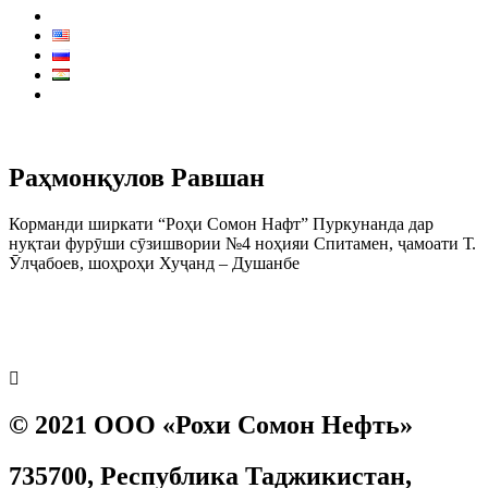
Контакты
КОЛЛ ЦЕНТР:
7711
Раҳмонқулов Равшан
Корманди ширкати “Роҳи Сомон Нафт” Пуркунанда дар
нуқтаи фурӯши сӯзишвории №4 ноҳияи Спитамен, ҷамоати Т.
Ӯлҷабоев, шоҳроҳи Хуҷанд – Душанбе
Prev
Next
© 2021 ООО «Рохи Сомон Нефть»
735700, Республика Таджикистан,