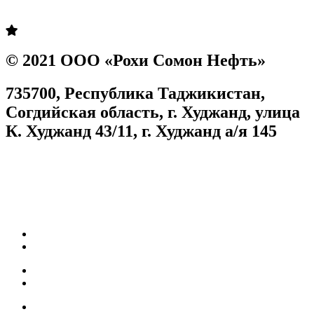
Prev
Next
© 2021 ООО «Рохи Сомон Нефть»
735700, Республика Таджикистан,
Согдийская область, г. Худжанд, улица
К. Худжанд 43/11, г. Худжанд а/я 145
Согласие на обработку персональных данных
Facebook
Instagram
Карьера
Топливные карты
Наш АЗС
Качество топлива
Собственная нефтебаза