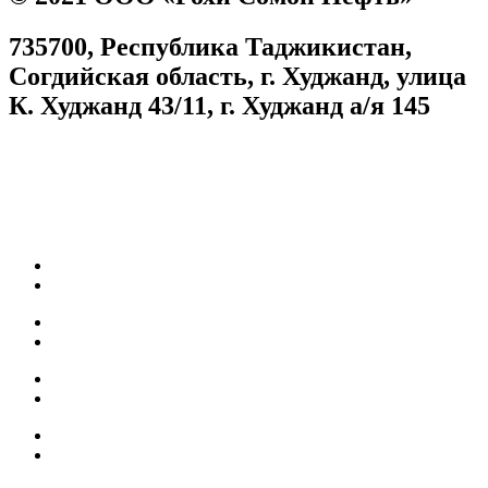
735700, Республика Таджикистан,
Согдийская область, г. Худжанд, улица
К. Худжанд 43/11, г. Худжанд а/я 145
Согласие на обработку персональных данных
Facebook
Instagram
Карьера
Топливные карты
Наш АЗС
Качество топлива
Собственная нефтебаза
Мобильное приложение
БОНУСЫ
АКЦИИ