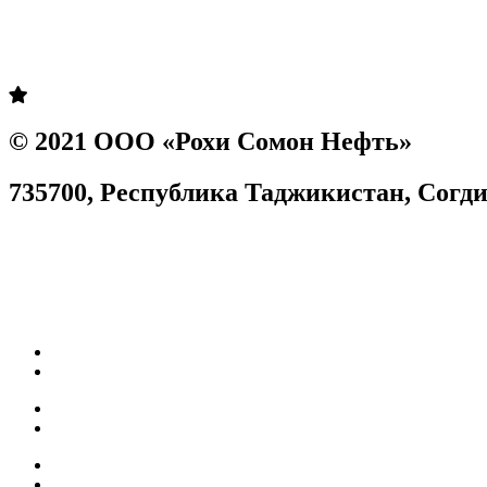
Prev
Next
© 2021 ООО «Рохи Сомон Нефть»
735700, Республика Таджикистан, Согдийс
Согласие на обработку персональных данных
Facebook
Instagram
Карьера
Топливные карты
Наш АЗС
Качество топлива
Собственная нефтебаза
Мобильное приложение