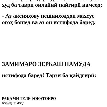
худ ба таври онлайнӣ пайгирӣ намеод;
- Аз аксияҳову пешниҳодҳои махсус
огоҳ бошед ва аз он истифода баред.
ЗАМИМАРО ЗЕРКАШ НАМУДА
истифода баред! Тарзи ба қайдгирӣ:
РАҚАМИ ТЕЛЕФОНАТОНРО
ворид намоед