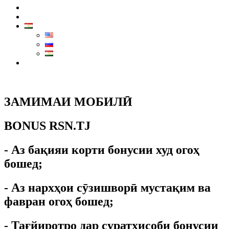
Навид
Тамос
Маркази тамос:
7711
ЗАМИМАИ МОБИЛӢ
BONUS RSN.TJ
- Аз бақияи корти бонусии худ огоҳ
бошед;
- Аз нархҳои сӯзишворӣ мустақим ва
фавран огоҳ бошед;
- Тағйиротро дар суратҳисоби бонусии