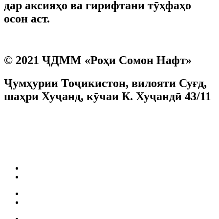
дар аксияҳо ва гирифтани тӯҳфаҳо
осон аст.
БАРНОМАИ ВАФОДОРӢ
© 2021 ҶДММ «Роҳи Сомон Нафт»
Ҷумҳурии Тоҷикистон, вилояти Суғд,
шаҳри Хуҷанд, кӯчаи К. Хуҷандӣ 43/11
Ризоият ба коркарди маълумоти шахсӣ
Facebook
Instagram
Вакансия
Корти РСН
Нуқтаҳои фурӯш
Сифати сӯзишворӣ
Анбори нафт