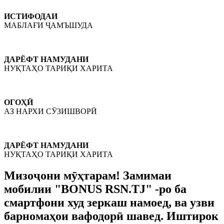
ИСТИФОДАИ
МАБЛАҒИ ҶАМЪШУДА
ДАРЁФТ НАМУДАНИ
НУҚТАҲО ТАРИҚИ ХАРИТА
ОГОҲӢ
АЗ НАРХИ СӮЗИШВОРӢ
ДАРЁФТ НАМУДАНИ
НУҚТАҲО ТАРИҚИ ХАРИТА
Мизоҷони мӯҳтарам! Замимаи
мобилии "BONUS RSN.TJ" -ро ба
смартфони худ зеркаш намоед, ва узви
барномаҳои вафодорӣ шавед. Иштирок