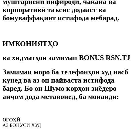
муштариёни инфиродӣ, чакана ва
корпоративӣ таъсис додааст ва
бомуваффақият истифода мебарад.
МУФАССАЛ
ИМКОНИЯТҲО
ва хидматҳои замимаи BONUS RSN.TJ
Замимаи моро ба телефонҳои худ насб
кунед ва аз он пайваста истифода
баред. Бо он Шумо корҳои зиёдеро
анҷом дода метавонед, ба монанди:
ОГОҲӢ
АЗ БОНУСИ ХУД