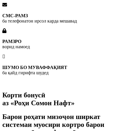
СМС-РАМЗ
ба телефонатон ирсол карда мешавад
РАМЗРО
ворид намоед
ШУМО БО МУВАФФАҚИЯТ
ба қайд гирифта шудед
Корти бонусӣ
аз «Роҳи Сомон Нафт»
Барои роҳати мизоҷон ширкат
системаи муосири кортро барои