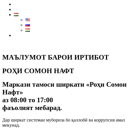
Навид
Тамос
Маркази тамос:
7711
МАЪЛУМОТ БАРОИ ИРТИБОТ
РОҲИ СОМОН НАФТ
Маркази тамоси ширкати «Роҳи Сомон
Нафт»
аз 08:00 то 17:00
фаъолият мебарад.
Дар ширкат системаи мубориза бо қаллобӣ ва коррупсия амал
мекунад.