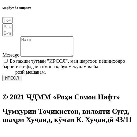
марбут ба ширкат
Message
Бо пахши тугмаи "ИРСОЛ", ман шартҳои пешниҳодро
барои истифодаи сомона қабул мекунам ва ба
Сиёсати ҳифзи
асрор
розӣ мешавам.
ИРСОЛ
© 2021 ҶДММ «Роҳи Сомон Нафт»
Ҷумҳурии Тоҷикистон, вилояти Суғд,
шаҳри Хуҷанд, кӯчаи К. Хуҷандӣ 43/11
Ризоият ба коркарди маълумоти шахсӣ