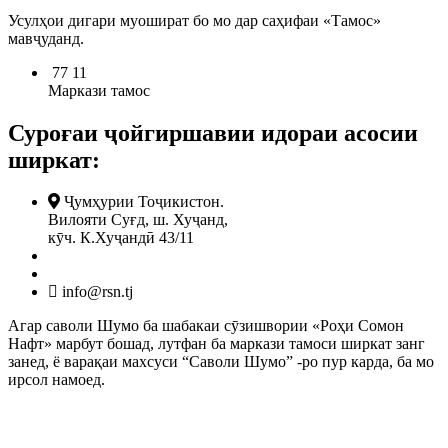
Усулҳои дигари муошират бо мо дар саҳифаи «Тамос»
мавҷуданд.
77 11
Маркази тамос
Суроғаи ҷойгиршавии идораи асосии
ширкат:
Ҷумҳурии Тоҷикистон.
Вилояти Суғд, ш. Хуҷанд,
кӯч. К.Хуҷандӣ 43/11
Аз харита дарёфт кунед
3422 4 18 88
info@rsn.tj
Агар саволи Шумо ба шабакаи сӯзишвории «Роҳи Сомон
Нафт» марбут бошад, лутфан ба маркази тамоси ширкат занг
занед, ё варақаи махсуси “Саволи Шумо” -ро пур карда, ба мо
ирсол намоед.