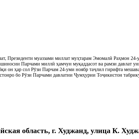
ат, Президенти муаззами миллат муҳтарам Эмомалӣ Раҳмон 24-у
дршиносии Парчами миллӣ ҳамчун муқаддасот ва рамзи давлат у
бқи он ҳар сол Рӯзи Парчам 24-уми ноябр таҷлил гирифта мешав
онро бо Рӯзи Парчами давлатии Ҷумҳурии Тоҷикистон табрику 
кая область, г. Худжанд, улица К. Худжан