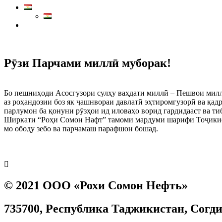
Маркази тамос:
7711
Рӯзи Парчами миллӣ муборак!
Бо пешниҳоди Асосгузори сулҳу ваҳдати миллӣ – Пешвои милл
аз роҳандозии боз як ҷашнвораи давлатӣ эҳтиромгузорӣ ва қа
парлумон ба қонуни рӯзҳои ид иловаҳо ворид гардидааст ва ти
Ширкати “Роҳи Сомон Нафт” тамоми мардуми шарифи Тоҷикист
мо ободу зебо ва парчамаш парафшон бошад.
Prev
Next
© 2021 ООО «Рохи Сомон Нефть»
735700, Республика Таджикистан, Согдийс