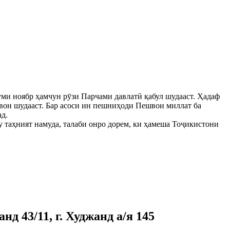
ми ноябр ҳамчун рӯзи Парчами давлатӣ қабул шудааст. Ҳадаф
нвон шудааст. Бар асоси ин пешниҳоди Пешвои миллат ба
ад.
таҳният намуда, талаби онро дорем, ки ҳамеша Тоҷикистони
д 43/11, г. Худжанд а/я 145