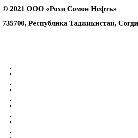
© 2021 ООО «Рохи Сомон Нефть»
735700, Республика Таджикистан, Согдийс
Согласие на обработку персональных данных
Facebook
Instagram
Карьера
Топливные карты
Наш АЗС
Качество топлива
Собственная нефтебаза
Мобильное приложение
БОНУСЫ
АКЦИИ
КОНТАКТЫ
НОВОСТИ