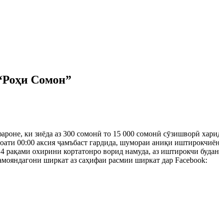
“Роҳи Сомон”
ароне, ки зиёда аз 300 сомонӣ то 15 000 сомонӣ сӯзишворӣ ха
соати 00:00 аксия ҷамъбаст гардида, шумораи аниқи иштирокчиё
4 рақами охирини кортатонро ворид намуда, аз иштирокчи будан 
мояндагони ширкат аз саҳифаи расмии ширкат дар Facebook:
ht