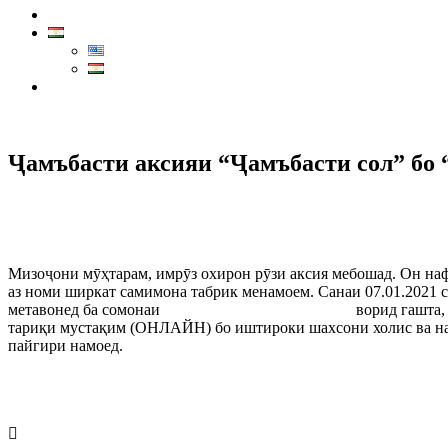
Тамос
Маркази тамос:
7711
Ҷамъбасти аксияи “Ҷамъбасти сол” бо 
Мизоҷони мӯҳтарам, имрӯз охирон рӯзи аксия мебошад. Он наф
аз номи ширкат самимона табрик менамоем. Санаи 07.01.2021 
метавонед ба сомонаи
https://rsn.tj/aksiyahoi-shirkat/
ворид гашта, 
тариқи мустақим (ОНЛАЙН) бо иштироки шахсони холис ва на
пайгири намоед.
Prev
Next