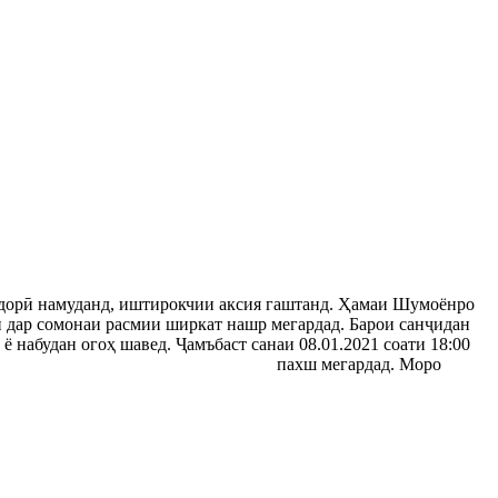
ридорӣ намуданд, иштирокчии аксия гаштанд. Ҳамаи Шумоёнро
н дар сомонаи расмии ширкат нашр мегардад. Барои санҷидан
ё набудан огоҳ шавед. Ҷамъбаст санаи 08.01.2021 соати 18:00
tps://www.facebook.com/rohisomonnaft
пахш мегардад. Моро