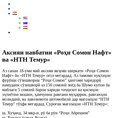
Навид
Тамос
Маркази тамос:
7711
Аксияи навбатии «Роҳи Сомон Нафт»
ва «НТН Темур»
Аз санаи 18-уми май аксияи якҷояи ширкати «Роҳи Сомон
Нафт» бо «НТН Темур» оғоз мегардад. Аз тамоми нуқтаҳои
фурӯши сӯзишвории “Роҳи Сомон” ҳангоми харидорӣ
намудани сӯзишворӣ аз 150 сомонӣ зиёд ба Шумо купон ба
маблағи 5 сомонӣ барои хариди таҷҳизот ва қисмҳои
эҳтиётии мошин, ҳамчунин равғани муҳаррик, равғанҳои
молиданӣ, ва лавозимоти автомобилӣ дар мағозаҳои “НТН
Темур” тӯҳфа мегардад. Суроғаи мағозаҳои «НТН Темур»:
ш. Хуҷанд, 34 мкр-н, рӯ ба рӯи “Роҳи Абрешим”
ш. Хуҷанд (гараж Волга)