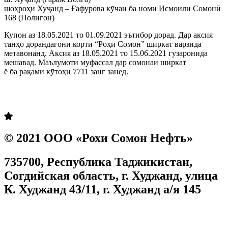
шоҳроҳи Хуҷанд – Ғафурова кӯчаи ба номи Исмоили Сомонӣ
168 (Полигон)
Купон аз 18.05.2021 то 01.09.2021 эътибор дорад. Дар аксия
танҳо дорандагони корти “Роҳи Сомон” ширкат варзида
метавонанд. Аксия аз 18.05.2021 то 15.06.2021 гузаронида
мешавад. Маълумоти муфассал дар сомонаи ширкат
www.rsn.tj
ё ба рақами кӯтоҳи 7711 занг занед.
Prev
Next
© 2021 ООО «Рохи Сомон Нефть»
735700, Республика Таджикистан,
Согдийская область, г. Худжанд, улица
К. Худжанд 43/11, г. Худжанд а/я 145
Согласие на обработку персональных данных